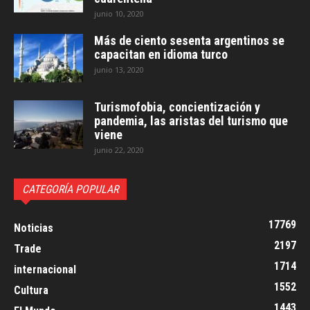
junio 10, 2020
Más de ciento sesenta argentinos se
capacitan en idioma turco
junio 13, 2020
Turismofobia, concientización y
pandemia, las aristas del turismo que
viene
junio 22, 2020
CATEGORÍA POPULAR
17769
Noticias
2197
Trade
1714
internacional
1552
Cultura
1443