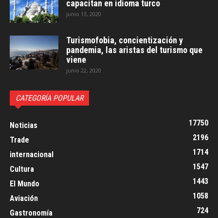
capacitan en idioma turco
junio 13, 2020
Turismofobia, concientización y
pandemia, las aristas del turismo que
viene
junio 22, 2020
CATEGORÍA POPULAR
17750
Noticias
2196
Trade
1714
internacional
1547
Cultura
1443
El Mundo
1058
Aviación
724
Gastronomía