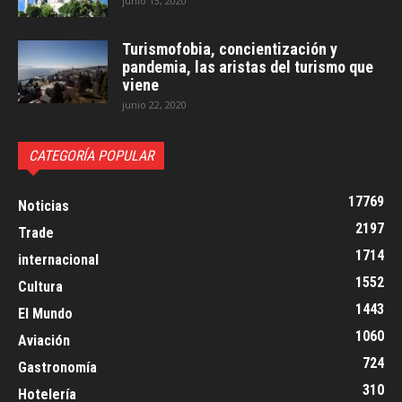
junio 13, 2020
Turismofobia, concientización y
pandemia, las aristas del turismo que
viene
junio 22, 2020
CATEGORÍA POPULAR
17769
Noticias
2197
Trade
1714
internacional
1552
Cultura
1443
El Mundo
1060
Aviación
724
Gastronomía
310
Hotelería