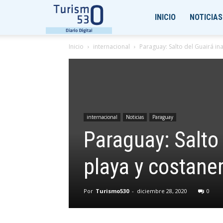
Turismo530
INICIO
NOTICIAS
Inicio
internacional
Paraguay: Salto del Guairá in
internacional
Noticias
Paraguay
Paraguay: Salto
playa y costane
Por
Turismo530
-
diciembre 28, 2020
0