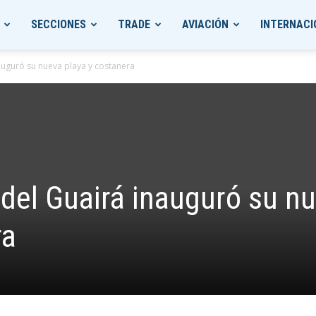
SECCIONES
TRADE
AVIACIÓN
INTERNACI
auguró su nueva playa y costanera
 del Guairá inauguró su n
ra