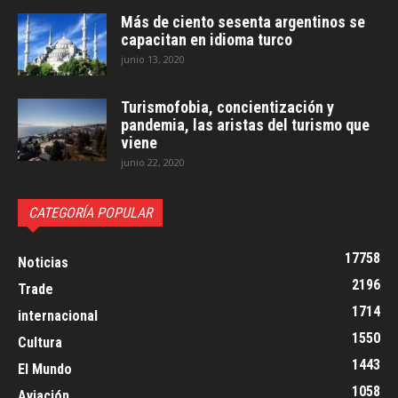
Más de ciento sesenta argentinos se
capacitan en idioma turco
junio 13, 2020
Turismofobia, concientización y
pandemia, las aristas del turismo que
viene
junio 22, 2020
CATEGORÍA POPULAR
17758
Noticias
2196
Trade
1714
internacional
1550
Cultura
1443
El Mundo
1058
Aviación