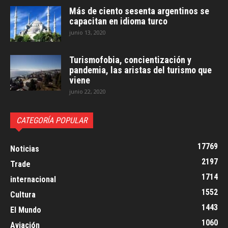
Más de ciento sesenta argentinos se
capacitan en idioma turco
junio 13, 2020
Turismofobia, concientización y
pandemia, las aristas del turismo que
viene
junio 22, 2020
CATEGORÍA POPULAR
17769
Noticias
2197
Trade
1714
internacional
1552
Cultura
1443
El Mundo
1060
Aviación