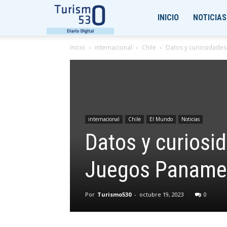
Turismo530
INICIO
NOTICIAS
Inicio
internacional
Chile
Datos y curiosidades
internacional
Chile
El Mundo
Noticias
Datos y curiosi
Juegos Paname
Por
Turismo530
-
octubre 19, 2023
0