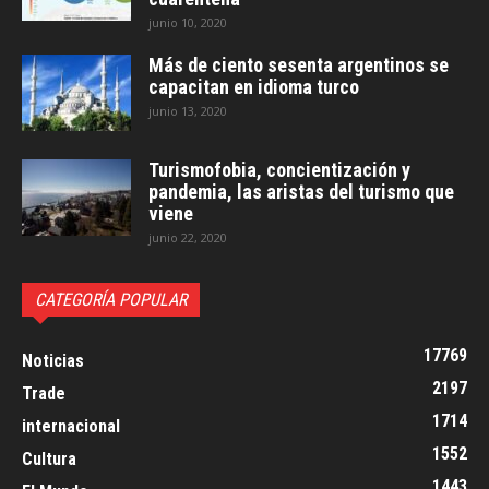
junio 10, 2020
Más de ciento sesenta argentinos se
capacitan en idioma turco
junio 13, 2020
Turismofobia, concientización y
pandemia, las aristas del turismo que
viene
junio 22, 2020
CATEGORÍA POPULAR
17769
Noticias
2197
Trade
1714
internacional
1552
Cultura
1443