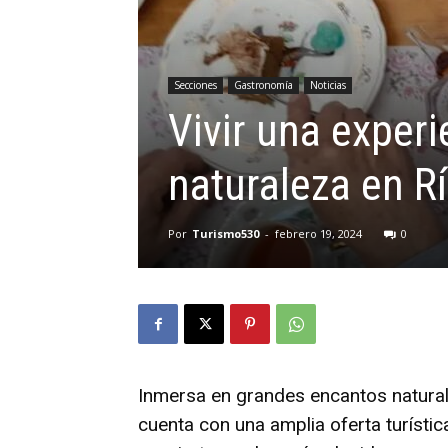
Secciones
Gastronomía
Noticias
Vivir una experi
naturaleza en R
Por
Turismo530
-
febrero 19, 2024
0
Inmersa en grandes encantos naturale
cuenta con una amplia oferta turística